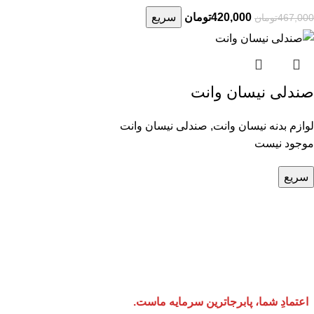
420,000
تومان
سریع
467,000
تومان
صندلی نیسان وانت
لوازم بدنه نیسان وانت
,
صندلی نیسان وانت
موجود نیست
سریع
«یدک نیسان»، با افتخار بیش از ۲۵ سال حضور مستمر و
کشور، یعنی بازار تاریخی چراغ برق تهران، امروز به‌عنوان یکی از معتبر
برندهای حوزه تأمین لوازم یدکی خودروهای نیسان، قامت افراشته است. ما
دانش فنی روز و شبکه‌ای گسترده از تأمین‌کنندگان معتبر، توانسته‌ای
عمده و خرد قطعات اصل و باکیفیت نیسان کسب کنیم. تعهد ما به مشتریا
اورجینال، قیمتی منصفانه و پشتیبانی‌ای بی‌ادعا اما حرفه‌ای است؛ چراک
اعتمادِ شما، پابرجاترین سرمایه ماست.