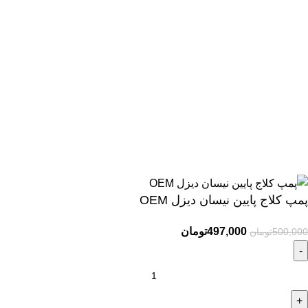
تماس با ما
درباره ما
09396807852
09127981397
02136914807
02136914824
با ما در رسانه های اجتماعی در ارتباط باشید.
ارائه خدمات
پنل پیامکی آنلاین پیامک
با بهترین امکانات و پشتیبانی.
پمپ کلاج پایین نیسان دیزل OEM
497,000
تومان
500,000
تومان