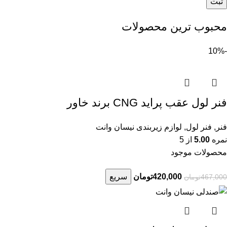
محبوب ترین محصولات
-10%
فنر لول عقب پراید CNG برند خاور
فنر
,
فنر لول
,
لوازم زیربندی نیسان وانت
نمره
5.00
از 5
محصولات موجود
420,000
تومان
سریع
467,000
تومان